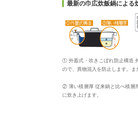
最新の巾広炊飯鍋による
① 外蓋式・吹きこぼれ防止構造
ので、異物混入を防止します。ま
② 薄い積層厚 従来鍋と比べ積
に炊き上げます。