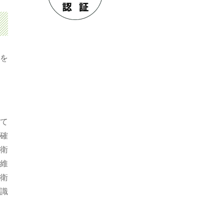
を
て
確
衛
維
衛
識