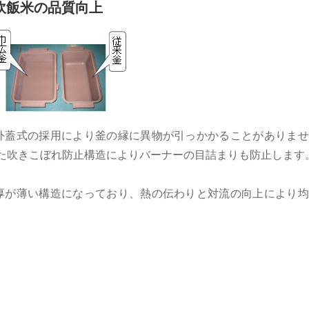
炊飯米の品質向上
 外蓋式の採用により釜の縁に異物が引っかかることがありま
た吹きこぼれ防止構造によりバーナーの目詰まりも防止します
層厚が薄い構造になっており、熱の伝わりと対流の向上により