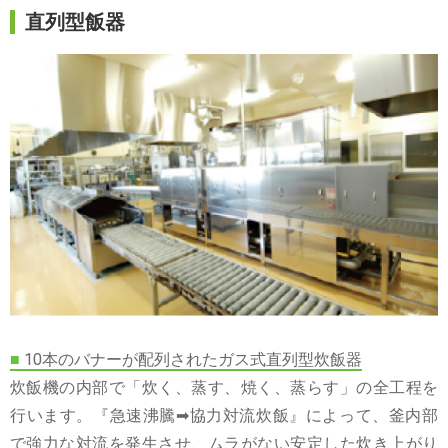
直列型飯器
■
10本のバナーが配列されたガス式直列型炊飯器
炊飯機の内部で「炊く、蒸す、焼く、蒸らす」の全工程を
行います。『急速沸騰➡協力対流炊飯』によって、釜内部
で強力な対流を発生させ、ムラがない安定した炊き上がり